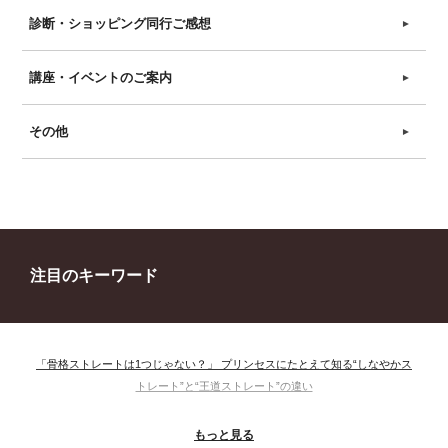
診断・ショッピング同行ご感想
►
講座・イベントのご案内
►
その他
►
注目のキーワード
「骨格ストレートは1つじゃない？」 プリンセスにたとえて知る“しなやかス
トレート”と“王道ストレート”の違い
＃ウインター
＃ウェーブ
＃オータム
#ショッピング
もっと見る
＃ストレート
＃ストレートタイプ
＃ナチュラル
#大館美絵