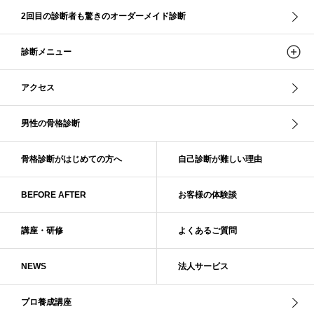
ストレ－トタイプ
ストレ－トタイプ、ウェ－ブタイプ、ナチュラルタイプ
2回目の診断者も驚きのオーダーメイド診断
ストレ－トタイプ、ナチュラルタイプ、ウェ－ブタイプ
ストレート
ストレートタイプ
ストロング・オータム
スニーカー
スプリング
診断メニュー
スプリング・サマー
スプリング、サマー、オータム、ウインター
スレンダー・ストレート
スレンダー・ラフ・ストレート
アクセス
スレンダーストレート
セーター
ソフト・ストレート
ソフト・ナチュラル
ソフト・ライト
ソフトストレート
男性の骨格診断
ソフトナチュラル
ダーク秋
タイトスカート
ダル・グレイッシュサマー
ダル・サマー
ディープ・ウインター
骨格診断がはじめての方へ
自己診断が難しい理由
ナチュラル
ナチュラル4分類
ナチュラルタイプ
ネックライン
BEFORE AFTER
お客様の体験談
パーソナルカラー
パーソナルカラー診断
ビビッド・ウインター
ビビッド・スプリング
ビビッドウィンター
ファンデーション
講座・研修
よくあるご質問
ブライト・ウインター
ブルべ
ブルべ冬
ブルべ夏
ブルべ夏（ソフト）
プロコース
プロ養成講座
ベーシック
NEWS
法人サービス
ベーシック診断
ペール冬
ヘアスタイル
ペア診断
ボーイッシュ
ボディバランス診断
ボディバランス調整
マイルド・ウインター
プロ養成講座