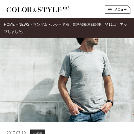
t
o
g
g
HOME
>
NEWS
>
マンダム・ルシ－ド様 骨格診断連載記事 第11回 アッ
l
e
プしました。
n
a
v
i
g
a
t
i
o
n
2017.07.19
その他