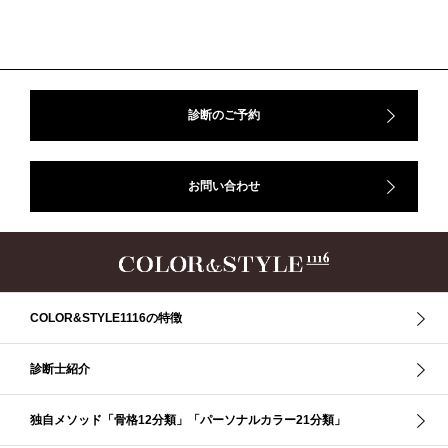
＃東急プラザ
#骨格診断
#骨格診断、#骨格12分類、#パーソナルカラー診断、#カラー21分類、
#BeforeAfter、#似合う服、#30代ファッション、#ナチュラルタイプ、#ブライ
トスプリング、#ビビッドカラー、#イメージコンサルティング、#スタイルア
ップ、#骨格診断東京、#イメコン東京、#COLORandSTYLE1116
診断のご予約
50代
AERA
Before After
Before After 骨格診断
DRESS
アフターコロナ
イエベ
イエベオータム
イエベ春
イエベ秋
お問い合わせ
イメコン診断
イメコン選び方
イメコン難民
ウインター
ウインター／スプリング
ウインタータイプ
ウェ－ブタイプ
ウェーブ
ウェーブタイプ
ウォーム・サマー
ウォームサマー
オータム
オータム、ソフトナチュラル
オータム、ナチュラル
お知らせ
カラーアンドスタイル1116
きれいめ・ナチュラル
COLOR&STYLE1116の特徴
クリア夏
グレイッシュ・サマー
グレイッシュ秋
コロナ
コントラスト・サマー
ザ・ウインター
ザ・ウェーブ
ザ・サマー
診断士紹介
ザ・ストレート
ザ・スプリング
ザ・ナチュラル
サマー
独自メソッド「骨格12分類」「パーソナルカラー21分類」
ショッピング同行
ストール
ストライプ
ストレ－ト、