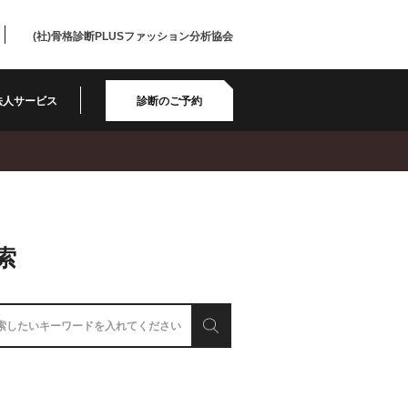
(社)骨格診断PLUSファッション分析協会
法人サービス
診断のご予約
索