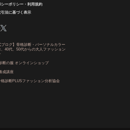
バシーポリシー・利用規約
ーアンドスタイル1116
きれいめ・ナチュラル
取引法に基づく表示
クリア夏
グレイッシュ・サマー
レイッシュ秋
コロナ
コントラスト・サマー
ザ・ウインター
ザ・ウェーブ
ザ・サマー
式ブログ】骨格診断・パーソナルカラー
ザ・ストレート
ザ・スプリング
、40代、50代からの大人ファッション
ン
ザ・ナチュラル
サマー
ショッピング同行
診断の服 オンラインショップ
ストール
ストライプ
ストレ－ト、
養成講座
ストレ－トタイプ
骨格診断PLUSファッション分析協会
トレ－トタイプ、ウェ－ブタイプ、ナチュラルタイ
プ
トレ－トタイプ、ナチュラルタイプ、ウェ－ブタイ
プ
ストレート
ストレートタイプ
トロング・オータム
スニーカー
スプリング