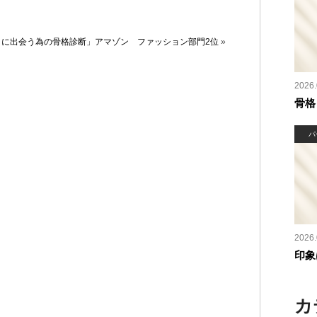
』に出会う為の骨格診断」アマゾン ファッション部門2位
»
2026.
骨格
パ
2026.
印象
カ