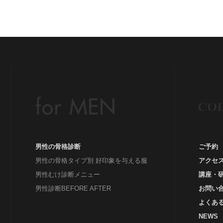
グ
#
Be
イ
イ
ウ
男性の骨格診断
ご予約
男性の骨格タイプ別 好印象を与える服
アクセ
男性むけ診断メニュー
講座・
男性診断BEFORE AFTER
お問い
よくあ
NEWS