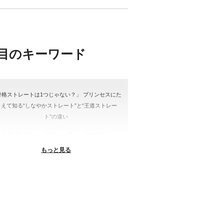
目のキーワード
骨格ストレートは1つじゃない？」 プリンセスにた
とえて知る“しなやかストレート”と“王道ストレー
ト”の違い
＃ウインター
＃ウェーブ
＃オータム
もっと見る
#ショッピング
＃ストレート
ストレートタイプ
＃ナチュラル
#大館美絵
＃東急プラザ
#骨格診断
格診断、#骨格12分類、#パーソナルカラー診断、#
ー21分類、#BeforeAfter、#似合う服、#30代ファ
ション、#ナチュラルタイプ、#ブライトスプリン