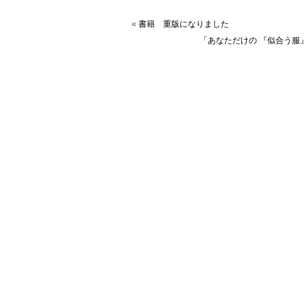
«
書籍 重版になりました
「あなただけの 『似合う服