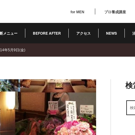
for MEN
プロ養成講座
断メニュー
BEFORE AFTER
アクセス
NEWS
4年5月9日(金)
検