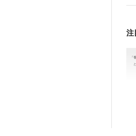
注
「
＃
#骨
カラ
ッ