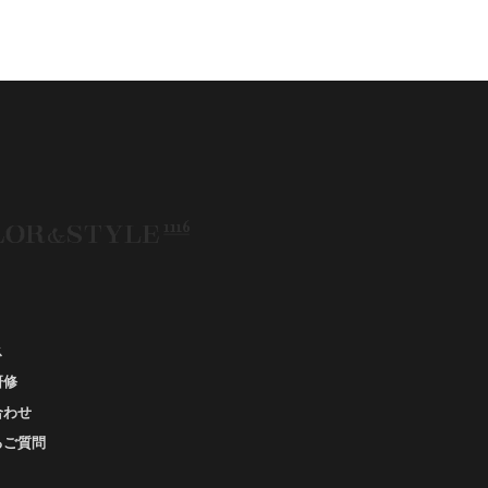
、#ビビッドカラー、#イメージコンサルティング、
スタイルアップ、#骨格診断東京、#イメコン東京、
#COLORandSTYLE1116
50代
AERA
Before After
fore After 骨格診断
DRESS
アフターコロナ
エベ
イエベオータム
イエベ春
イエベ秋
メコン診断
イメコン選び方
イメコン難民
ウインター
ウインター／スプリング
インタータイプ
ウェ－ブタイプ
ウェーブ
ウェーブタイプ
ウォーム・サマー
ス
研修
ウォームサマー
オータム
合わせ
オータム、ソフトナチュラル
るご質問
オータム、ナチュラル
お知らせ