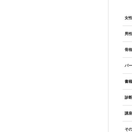
女性
男性
骨格
パー
書
診
講
そ