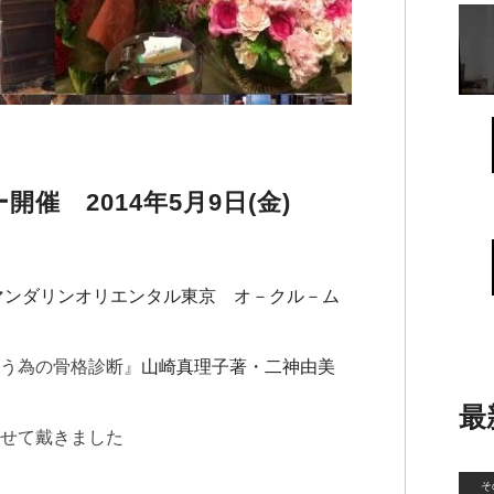
催 2014年5月9日(金)
マンダリンオリエンタル東京 オ－クル－ム
う為の骨格診断』
山崎真理子著・二神由美
最
せて戴きました
そ