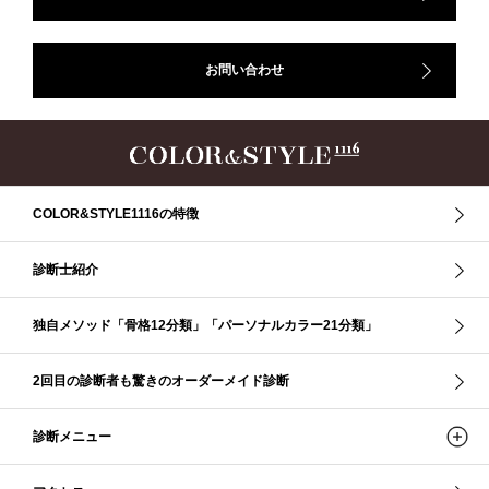
50代
AERA
Before After
Before After 骨格診断
DRESS
アフターコロナ
イエベ
イエベオータム
イエベ春
イエベ秋
お問い合わせ
イメコン診断
イメコン選び方
イメコン難民
ウインター
ウインター／スプリング
ウインタータイプ
ウェ－ブタイプ
ウェーブ
ウェーブタイプ
ウォーム・サマー
ウォームサマー
オータム
オータム、ソフトナチュラル
オータム、ナチュラル
お知らせ
カラーアンドスタイル1116
きれいめ・ナチュラル
COLOR&STYLE1116の特徴
クリア夏
グレイッシュ・サマー
グレイッシュ秋
コロナ
コントラスト・サマー
ザ・ウインター
ザ・ウェーブ
ザ・サマー
診断士紹介
ザ・ストレート
ザ・スプリング
ザ・ナチュラル
サマー
独自メソッド「骨格12分類」「パーソナルカラー21分類」
ショッピング同行
ストール
ストライプ
ストレ－ト、
ストレ－トタイプ
ストレ－トタイプ、ウェ－ブタイプ、ナチュラルタイプ
2回目の診断者も驚きのオーダーメイド診断
ストレ－トタイプ、ナチュラルタイプ、ウェ－ブタイプ
ストレート
ストレートタイプ
ストロング・オータム
スニーカー
スプリング
診断メニュー
スプリング・サマー
スプリング、サマー、オータム、ウインター
スレンダー・ストレート
スレンダー・ラフ・ストレート