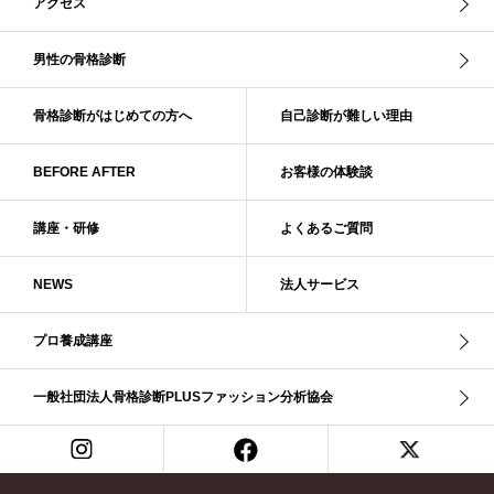
アクセス
スレンダーストレート
セーター
ソフト・ストレート
ソフト・ナチュラル
ソフト・ライト
ソフトストレート
男性の骨格診断
ソフトナチュラル
ダーク秋
タイトスカート
ダル・グレイッシュサマー
ダル・サマー
ディープ・ウインター
骨格診断がはじめての方へ
自己診断が難しい理由
ナチュラル
ナチュラル4分類
ナチュラルタイプ
ネックライン
BEFORE AFTER
お客様の体験談
パーソナルカラー
パーソナルカラー診断
ビビッド・ウインター
ビビッド・スプリング
ビビッドウィンター
ファンデーション
講座・研修
よくあるご質問
ブライト・ウインター
ブルべ
ブルべ冬
ブルべ夏
ブルべ夏（ソフト）
プロコース
プロ養成講座
ベーシック
NEWS
法人サービス
ベーシック診断
ペール冬
ヘアスタイル
ペア診断
ボーイッシュ
ボディバランス診断
ボディバランス調整
マイルド・ウインター
プロ養成講座
メリハリ・ウェーブ
メリハリ・ナチュラル
メリハリ・リッチ・ウェーブ
メリハリ・リッチ・ナチュラル
一般社団法人骨格診断PLUSファッション分析協会
メリハリウェーブ
メリハリナチュラル
メリハリナチュラル分類
メリハリリッチナチュラル
メンズ骨格診断
ライト・スプリング
ライト春
ラフ・ウェーブ
ラフ・ストレート
ラフウェーブ