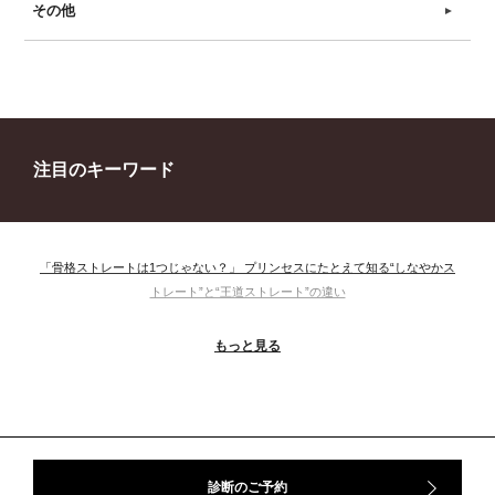
その他
►
注目のキーワード
「骨格ストレートは1つじゃない？」 プリンセスにたとえて知る“しなやかス
トレート”と“王道ストレート”の違い
＃ウインター
＃ウェーブ
＃オータム
#ショッピング
もっと見る
＃ストレート
＃ストレートタイプ
＃ナチュラル
#大館美絵
＃東急プラザ
#骨格診断
#骨格診断、#骨格12分類、#パーソナルカラー診断、#カラー21分類、
#BeforeAfter、#似合う服、#30代ファッション、#ナチュラルタイプ、#ブライ
トスプリング、#ビビッドカラー、#イメージコンサルティング、#スタイルア
ップ、#骨格診断東京、#イメコン東京、#COLORandSTYLE1116
診断のご予約