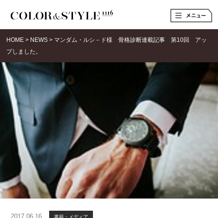
t
o
g
g
HOME
>
NEWS
>
マンダム・ルシ－ド様 骨格診断連載記事 第10回 アッ
l
e
プしました。
n
a
v
i
g
a
t
i
o
n
2017.06.16
書籍・メディア