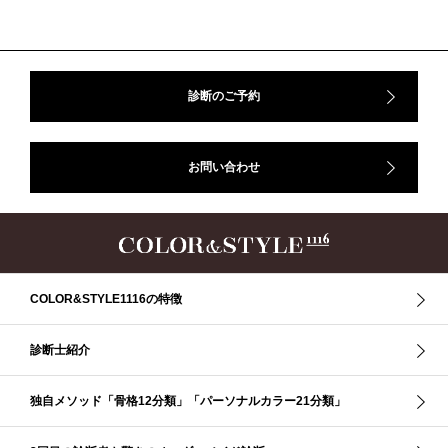
＃東急プラザ
#骨格診断
#骨格診断、#骨格12分類、#パーソナルカラー診断、#カラー21分類、
#BeforeAfter、#似合う服、#30代ファッション、#ナチュラルタイプ、#ブライ
トスプリング、#ビビッドカラー、#イメージコンサルティング、#スタイルア
ップ、#骨格診断東京、#イメコン東京、#COLORandSTYLE1116
診断のご予約
50代
AERA
Before After
Before After 骨格診断
DRESS
アフターコロナ
イエベ
イエベオータム
イエベ春
イエベ秋
お問い合わせ
イメコン診断
イメコン選び方
イメコン難民
ウインター
ウインター／スプリング
ウインタータイプ
ウェ－ブタイプ
ウェーブ
ウェーブタイプ
ウォーム・サマー
ウォームサマー
オータム
オータム、ソフトナチュラル
オータム、ナチュラル
お知らせ
カラーアンドスタイル1116
きれいめ・ナチュラル
COLOR&STYLE1116の特徴
クリア夏
グレイッシュ・サマー
グレイッシュ秋
コロナ
コントラスト・サマー
ザ・ウインター
ザ・ウェーブ
ザ・サマー
診断士紹介
ザ・ストレート
ザ・スプリング
ザ・ナチュラル
サマー
独自メソッド「骨格12分類」「パーソナルカラー21分類」
ショッピング同行
ストール
ストライプ
ストレ－ト、
ストレ－トタイプ
ストレ－トタイプ、ウェ－ブタイプ、ナチュラルタイプ