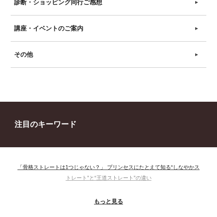
診断・ショッピング同行ご感想
►
講座・イベントのご案内
►
その他
►
注目のキーワード
「骨格ストレートは1つじゃない？」 プリンセスにたとえて知る“しなやかス
トレート”と“王道ストレート”の違い
＃ウインター
＃ウェーブ
＃オータム
#ショッピング
もっと見る
＃ストレート
＃ストレートタイプ
＃ナチュラル
#大館美絵