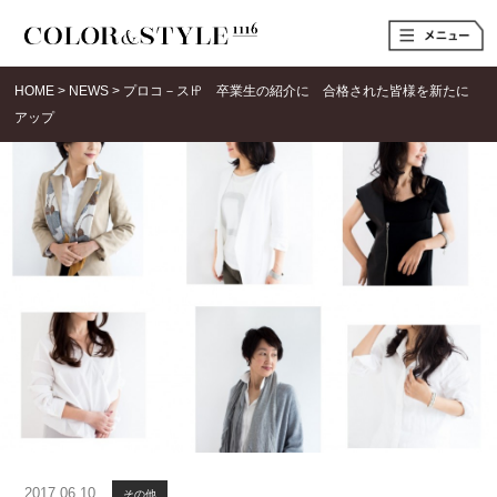
t
o
g
g
HOME
>
NEWS
>
プロコ－ス㏋ 卒業生の紹介に 合格された皆様を新たに
l
e
アップ
n
a
v
i
g
a
t
i
o
n
2017.06.10
その他