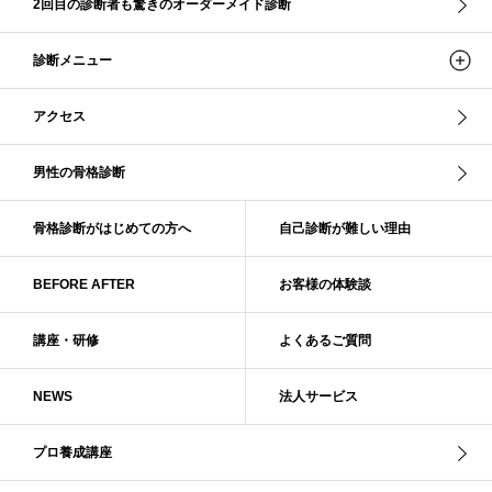
2回目の診断者も驚きのオーダーメイド診断
ストレ－トタイプ、ナチュラルタイプ、ウェ－ブタイプ
ストレート
ストレートタイプ
ストロング・オータム
スニーカー
スプリング
診断メニュー
スプリング・サマー
スプリング、サマー、オータム、ウインター
スレンダー・ストレート
スレンダー・ラフ・ストレート
アクセス
スレンダーストレート
セーター
ソフト・ストレート
ソフト・ナチュラル
ソフト・ライト
ソフトストレート
男性の骨格診断
ソフトナチュラル
ダーク秋
タイトスカート
ダル・グレイッシュサマー
ダル・サマー
ディープ・ウインター
骨格診断がはじめての方へ
自己診断が難しい理由
ナチュラル
ナチュラル4分類
ナチュラルタイプ
ネックライン
BEFORE AFTER
お客様の体験談
パーソナルカラー
パーソナルカラー診断
ビビッド・ウインター
ビビッド・スプリング
ビビッドウィンター
ファンデーション
講座・研修
よくあるご質問
ブライト・ウインター
ブルべ
ブルべ冬
ブルべ夏
ブルべ夏（ソフト）
プロコース
プロ養成講座
ベーシック
NEWS
法人サービス
ベーシック診断
ペール冬
ヘアスタイル
ペア診断
ボーイッシュ
ボディバランス診断
ボディバランス調整
マイルド・ウインター
プロ養成講座
メリハリ・ウェーブ
メリハリ・ナチュラル