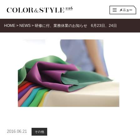
t
o
g
g
HOME
>
NEWS
>
研修に付、業務休業のお知らせ 6月23日、24日
l
e
n
a
v
i
g
a
t
i
o
n
2016.06.21
その他