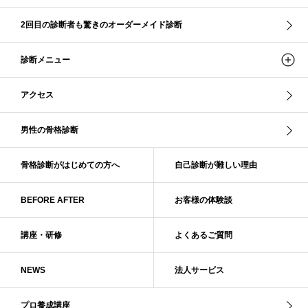
ストレ－トタイプ
ストレ－トタイプ、ウェ－ブタイプ、ナチュラルタイプ
2回目の診断者も驚きのオーダーメイド診断
ストレ－トタイプ、ナチュラルタイプ、ウェ－ブタイプ
ストレート
ストレートタイプ
ストロング・オータム
スニーカー
スプリング
診断メニュー
スプリング・サマー
スプリング、サマー、オータム、ウインター
スレンダー・ストレート
スレンダー・ラフ・ストレート
アクセス
スレンダーストレート
セーター
ソフト・ストレート
ソフト・ナチュラル
ソフト・ライト
ソフトストレート
男性の骨格診断
ソフトナチュラル
ダーク秋
タイトスカート
ダル・グレイッシュサマー
ダル・サマー
ディープ・ウインター
骨格診断がはじめての方へ
自己診断が難しい理由
ナチュラル
ナチュラル4分類
ナチュラルタイプ
ネックライン
BEFORE AFTER
お客様の体験談
パーソナルカラー
パーソナルカラー診断
ビビッド・ウインター
ビビッド・スプリング
ビビッドウィンター
ファンデーション
講座・研修
よくあるご質問
ブライト・ウインター
ブルべ
ブルべ冬
ブルべ夏
ブルべ夏（ソフト）
プロコース
プロ養成講座
ベーシック
NEWS
法人サービス
ベーシック診断
ペール冬
ヘアスタイル
ペア診断
ボーイッシュ
ボディバランス診断
ボディバランス調整
マイルド・ウインター
プロ養成講座