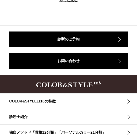
もっと見る
＃ストレート
＃ストレートタイプ
＃ナチュラル
#大館美絵
＃東急プラザ
#骨格診断
#骨格診断、#骨格12分類、#パーソナルカラー診断、#カラー21分類、
#BeforeAfter、#似合う服、#30代ファッション、#ナチュラルタイプ、#ブライ
トスプリング、#ビビッドカラー、#イメージコンサルティング、#スタイルア
ップ、#骨格診断東京、#イメコン東京、#COLORandSTYLE1116
診断のご予約
50代
AERA
Before After
Before After 骨格診断
DRESS
アフターコロナ
イエベ
イエベオータム
イエベ春
イエベ秋
お問い合わせ
イメコン診断
イメコン選び方
イメコン難民
ウインター
ウインター／スプリング
ウインタータイプ
ウェ－ブタイプ
ウェーブ
ウェーブタイプ
ウォーム・サマー
ウォームサマー
オータム
オータム、ソフトナチュラル
オータム、ナチュラル
お知らせ
カラーアンドスタイル1116
きれいめ・ナチュラル
COLOR&STYLE1116の特徴
クリア夏
グレイッシュ・サマー
グレイッシュ秋
コロナ
コントラスト・サマー
ザ・ウインター
ザ・ウェーブ
ザ・サマー
診断士紹介
ザ・ストレート
ザ・スプリング
ザ・ナチュラル
サマー
独自メソッド「骨格12分類」「パーソナルカラー21分類」
ショッピング同行
ストール
ストライプ
ストレ－ト、