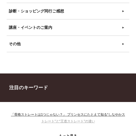
診断・ショッピング同行ご感想
►
講座・イベントのご案内
►
その他
►
注目のキーワード
「骨格ストレートは1つじゃない？」 プリンセスにたとえて知る“しなやかス
トレート”と“王道ストレート”の違い
＃ウインター
＃ウェーブ
＃オータム
#ショッピング