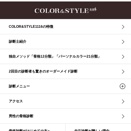
ウェーブ
ウェーブタイプ
ウォーム・サマー
ウォームサマー
オータム
オータム、ソフトナチュラル
オータム、ナチュラル
お知らせ
カラーアンドスタイル1116
きれいめ・ナチュラル
COLOR&STYLE1116の特徴
クリア夏
グレイッシュ・サマー
グレイッシュ秋
コロナ
コントラスト・サマー
ザ・ウインター
ザ・ウェーブ
ザ・サマー
診断士紹介
ザ・ストレート
ザ・スプリング
ザ・ナチュラル
サマー
独自メソッド「骨格12分類」「パーソナルカラー21分類」
ショッピング同行
ストール
ストライプ
ストレ－ト、
ストレ－トタイプ
ストレ－トタイプ、ウェ－ブタイプ、ナチュラルタイプ
2回目の診断者も驚きのオーダーメイド診断
ストレ－トタイプ、ナチュラルタイプ、ウェ－ブタイプ
ストレート
ストレートタイプ
ストロング・オータム
スニーカー
スプリング
診断メニュー
スプリング・サマー
スプリング、サマー、オータム、ウインター
スレンダー・ストレート
スレンダー・ラフ・ストレート
アクセス
スレンダーストレート
セーター
ソフト・ストレート
ソフト・ナチュラル
ソフト・ライト
ソフトストレート
男性の骨格診断
ソフトナチュラル
ダーク秋
タイトスカート
ダル・グレイッシュサマー
ダル・サマー
ディープ・ウインター
骨格診断がはじめての方へ
自己診断が難しい理由