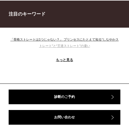
注目のキーワード
「骨格ストレートは1つじゃない？」 プリンセスにたとえて知る“しなやかス
トレート”と“王道ストレート”の違い
＃ウインター
＃ウェーブ
＃オータム
#ショッピング
もっと見る
＃ストレート
＃ストレートタイプ
＃ナチュラル
#大館美絵
＃東急プラザ
#骨格診断
#骨格診断、#骨格12分類、#パーソナルカラー診断、#カラー21分類、
#BeforeAfter、#似合う服、#30代ファッション、#ナチュラルタイプ、#ブライ
トスプリング、#ビビッドカラー、#イメージコンサルティング、#スタイルア
ップ、#骨格診断東京、#イメコン東京、#COLORandSTYLE1116
診断のご予約
50代
AERA
Before After
Before After 骨格診断
DRESS
アフターコロナ
イエベ
イエベオータム
イエベ春
イエベ秋
お問い合わせ
イメコン診断
イメコン選び方
イメコン難民
ウインター
ウインター／スプリング
ウインタータイプ
ウェ－ブタイプ