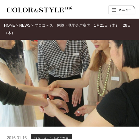
t
o
g
g
HOME
>
NEWS
>
プロコ－ス 体験・見学会ご案内 1月21日（木） 28日
l
e
（木）
n
a
v
i
g
a
t
i
o
n
2016.01.16
講座・イベントのご案内