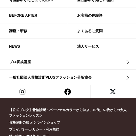
ナチュラル
ナチュラル4分類
ナチュラルタイプ
ネックライン
BEFORE AFTER
お客様の体験談
パーソナルカラー
パーソナルカラー診断
ビビッド・ウインター
ビビッド・スプリング
ビビッドウィンター
ファンデーション
講座・研修
よくあるご質問
ブライト・ウインター
ブルべ
ブルべ冬
ブルべ夏
ブルべ夏（ソフト）
プロコース
プロ養成講座
ベーシック
NEWS
法人サービス
ベーシック診断
ペール冬
ヘアスタイル
ペア診断
ボーイッシュ
ボディバランス診断
ボディバランス調整
マイルド・ウインター
プロ養成講座
メリハリ・ウェーブ
メリハリ・ナチュラル
メリハリ・リッチ・ウェーブ
メリハリ・リッチ・ナチュラル
一般社団法人骨格診断PLUSファッション分析協会
メリハリウェーブ
メリハリナチュラル
メリハリナチュラル分類
メリハリリッチナチュラル
メンズ骨格診断
ライト・スプリング
ライト春
ラフ・ウェーブ
ラフ・ストレート
ラフウェーブ
ラフストレート
リッチ・ナチュラル
リッチウェーブ
【公式ブログ】骨格診断・パーソナルカラーから学ぶ、40代、50代からの大人
ファッションレッスン
リッチナチュラル
リップ
リモート映え
リモート診断
休業
骨格診断の服 オンラインショップ
似合う診断
個人診断山崎真理子
南青山 パーソナルカラー診断
プライバシーポリシー・利用規約
南青山 骨格診断
失敗しない診断
挨拶
新眼鏡診断
春・夏ライト