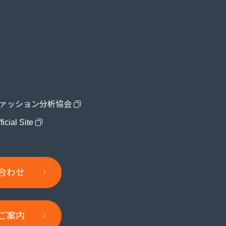
ファッション分析協会
ial Site
合わせ
案内​