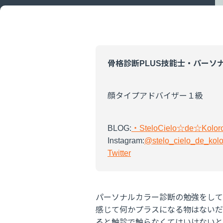
骨格診断
PLUS
技能士・パーソ
顔タイプアドバイザー１級
BLOG:
・SteloCielo☆de☆Kolo
Instagram:
@stelo_cielo_de_kolo
Twitter
パーソナルカラー診断の勉強をして
感じて何かプラスになる物はないだ
ると触診で触らなくてはいけないと