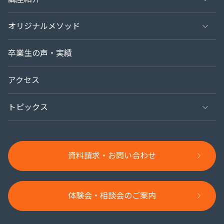
講師紹介
骨格診断PLUSコース
オリジナルメソッド
（骨格診断・顔診断・ボディバランス診断）
フォローアップシステム
骨格診断12分類
卒業生の声・実績
パーソナルカラー診断PLUSコース
（カラー21分類（レッドベース）・配色・骨格12分類と
診断士になるまで（プロコースの様子）
パーソナルカラー21分類
アクセス
の親和性）
実績紹介
トピックス
講座スケジュール
よくあるご質問
すべての記事
受講お申込みまでの流れ
資料請求・お問い合わせ
講座紹介
卒業生の活躍
体験会・相談会のご案内​
メディア掲載・イベント