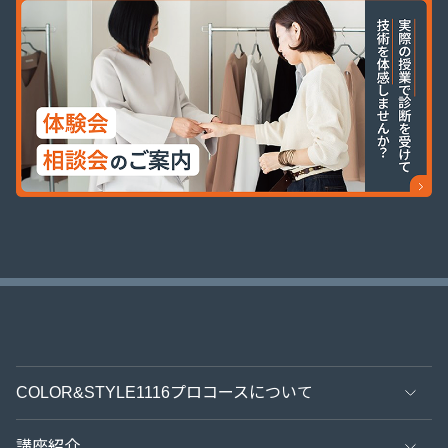
COLOR&STYLE1116プロコースについて
特長
講座紹介