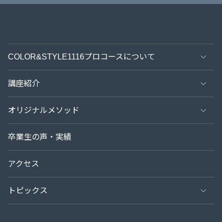
COLOR&STYLE1116プロコースについて
特長
講座紹介
講師紹介
骨格診断PLUSコース
オリジナルメソッド
（骨格診断・顔診断・ボディバランス診断）
フォローアップシステム
骨格診断12分類
卒業生の声・実績
パーソナルカラー診断PLUSコース
（カラー21分類（レッドベース）・配色・骨格12分類と
診断士になるまで（プロコースの様子）
パーソナルカラー21分類
アクセス
の親和性）
実績紹介
トピックス
講座スケジュール
よくあるご質問
すべての記事