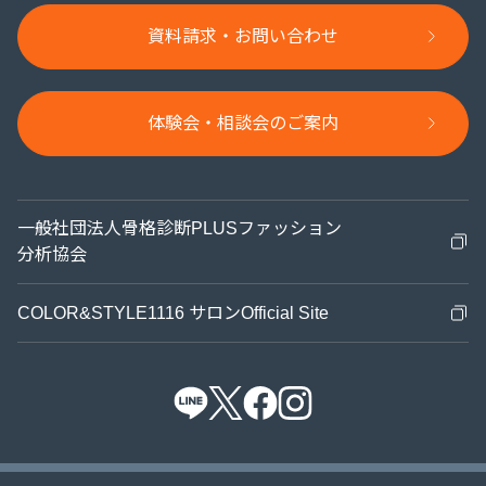
受講お申込みまでの流れ
資料請求・お問い合わせ
講座紹介
卒業生の活躍
体験会・相談会のご案内​
メディア掲載・イベント
診断ノウハウ
一般社団法人骨格診断PLUSファッション
分析協会
お知らせ
COLOR&STYLE1116 サロンOfficial Site